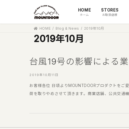
コ
ナ
HOME
STORES
ン
ビ
ホーム
お取扱店様
テ
ゲ
ン
ー
HOME
Blog & News
2019年10月
ツ
シ
2019年10月
へ
ョ
ス
ン
キ
に
ッ
移
台風19号の影響による
プ
動
2019年10月11日
お客様各位 日頃よりMOUNTDOORプロダクトを
荷を取りやめさせて頂きます。商業店舗、公共交通機関