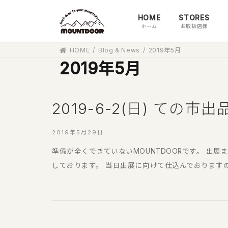
コ
ナ
HOME
STORES
ン
ビ
ホーム
お取扱店様
テ
ゲ
ン
ー
HOME
Blog & News
2019年5月
ツ
シ
2019年5月
へ
ョ
ス
ン
キ
に
ッ
移
2019-6-2(日) ての市
プ
動
2019年5月29日
準備が全くできていないMOUNTDOORです。 
しております。 当日出展に向けて仕込んでおりますの