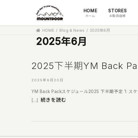
コ
ナ
HOME
STORES
ン
ビ
ホーム
お取扱店様
テ
ゲ
ン
ー
HOME
Blog & News
2025年6月
ツ
シ
2025年6月
へ
ョ
ス
ン
キ
に
ッ
移
2025下半期YM Back 
プ
動
2025年6月20日
YM Back Packスケジュール2025 下半期予定 1: スケ
続きを読む
[…]