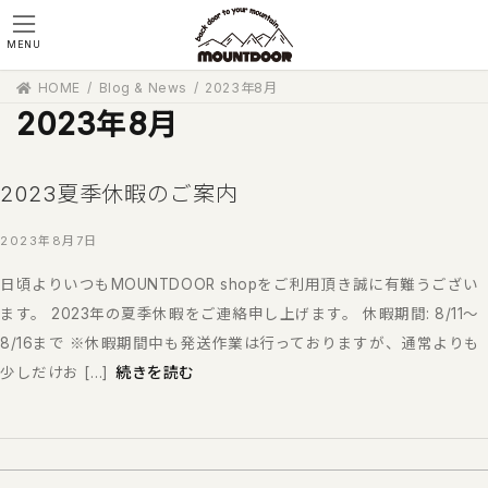
コ
ナ
ン
ビ
MENU
テ
ゲ
ン
ー
HOME
Blog & News
2023年8月
ツ
シ
2023年8月
へ
ョ
ス
ン
キ
に
ッ
移
2023夏季休暇のご案内
プ
動
2023年8月7日
日頃よりいつもMOUNTDOOR shopをご利用頂き誠に有難うござい
ます。 2023年の夏季休暇をご連絡申し上げます。 休暇期間: 8/11〜
8/16まで ※休暇期間中も発送作業は行っておりますが、通常よりも
続きを読む
少しだけお […]