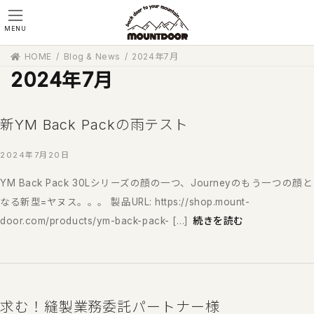
コ
ナ
ン
ビ
MENU
テ
ゲ
ン
ー
HOME
Blog & News
2024年7月
ツ
シ
2024年7月
へ
ョ
ス
ン
キ
に
ッ
移
新YM Back Packの雨テスト
プ
動
2024年7月20日
YM Back Pack 30Lシリーズの顔の一つ、Journeyのもう一つの顔と
なる新型=ヤヌス。。。 製品URL: https://shop.mount-
続きを読む
door.com/products/ym-back-pack- […]
求む！縫製業務委託パートナー様