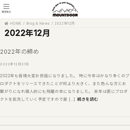
コ
ナ
ン
ビ
MENU
テ
ゲ
ン
ー
HOME
Blog & News
2022年12月
ツ
シ
2022年12月
へ
ョ
ス
ン
キ
に
ッ
移
2022年の締め
プ
動
2022年12月31日
2022年も皆様大変お世話になりました。 特に今年はかなり多くのプ
ロダクトをリリースできたことが何より大きく、また色んな方とお
繋がりになれ個人的にも飛躍の年になりました。 来年は更にプロダ
続きを読む
クトを拡充していく予定ですので是 […]