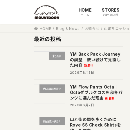
コ
ナ
HOME
STORES
ン
ビ
ホーム
お取扱店様
テ
ゲ
ン
ー
HOME
Blog & News
お知らせ
山町サコッシュ
ツ
シ
へ
ョ
最近の投稿
ス
ン
キ
に
YM Back Pack Journey
未分類
ッ
移
の調整｜使い続けて見直し
た内容
プ
動
新着!!
2026年8月5日
YM Flow Pants Octa｜
商品素材紹介
Octaダブルクロスを秋冬パ
ンツに選んだ理由
新着!!
2026年8月2日
山と街の間を歩くために
商品素材紹介
Rove SS Check Shirtsを