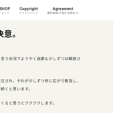
 SHOP
Copyright
Agreement
ショップ
サイトについて
購買情報(お取引先様向け)
決意。
と言う状況でようやく自粛も少しずつは解放さ
確立され、それが少しずつ世に広がり普及し、
が続くと思います。
てくると思うとワクワクします。