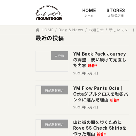
コ
ナ
HOME
STORES
ン
ビ
ホーム
お取扱店様
テ
ゲ
ン
ー
HOME
Blog & News
お知らせ
新しいスタート
ツ
シ
最近の投稿
へ
ョ
ス
ン
YM Back Pack Journey
キ
に
未分類
の調整｜使い続けて見直し
ッ
移
た内容
新着!!
プ
動
2026年8月5日
YM Flow Pants Octa｜
商品素材紹介
Octaダブルクロスを秋冬パ
ンツに選んだ理由
新着!!
2026年8月2日
山と街の間を歩くために
商品素材紹介
Rove SS Check Shirtsを
作った理由
新着!!