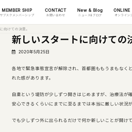
MEMBER SHIP
CONTACT
New & Blog
ONLINE
サブスクメンバーシップ
お問い合わせ
ニュース&ブログ
オンライン
に向けての決意。
新しいスタートに向けての
2020年5月25日
各地で緊急事態宣言が解除され、首都圏ももうまもなく
れた感があります。
自粛という堤防が少しずつ開きはじめますが、治療法が
安心できるくらいにまでに至るまでは本当に厳しい状況
でも少しずつ外に出られるだけで何か新しいことが開け